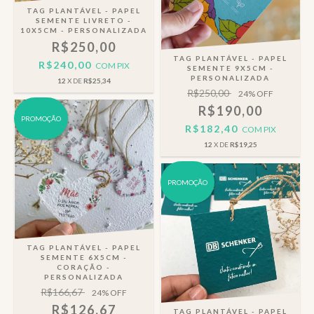
TAG PLANTÁVEL - PAPEL
SEMENTE LIVRETO -
10X5CM - PERSONALIZADA
R$250,00
TAG PLANTÁVEL - PAPEL
R$240,00
COM
PIX
SEMENTE 9X5CM -
PERSONALIZADA
12
X DE
R$25,34
R$250,00
24
% OFF
R$190,00
PROMOÇÃO
R$182,40
COM
PIX
12
X DE
R$19,25
PROMOÇÃO
TAG PLANTÁVEL - PAPEL
SEMENTE 6X5CM -
CORAÇÃO -
PERSONALIZADA
R$166,67
24
% OFF
R$126,67
TAG PLANTÁVEL - PAPEL