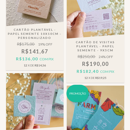
CARTÃO PLANTÁVEL -
PAPEL SEMENTE 10X10CM -
PERSONALIZADO
CARTÃO DE VISITAS
R$175,00
19
% OFF
PLANTÁVEL - PAPEL
R$141,67
SEMENTE - 9X5CM
R$250,00
24
% OFF
R$136,00
COM
PIX
R$190,00
12
X DE
R$14,36
R$182,40
COM
PIX
12
X DE
R$19,25
PROMOÇÃO