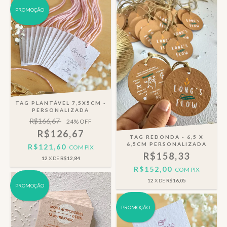
PROMOÇÃO
TAG PLANTÁVEL 7,5X5CM -
PERSONALIZADA
R$166,67
24
% OFF
R$126,67
TAG REDONDA - 6,5 X
6,5CM PERSONALIZADA
R$121,60
COM
PIX
R$158,33
12
X DE
R$12,84
R$152,00
COM
PIX
12
X DE
R$16,05
PROMOÇÃO
PROMOÇÃO