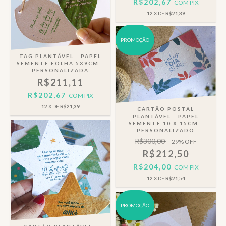
R$202,67
COM
PIX
12
X DE
R$21,39
PROMOÇÃO
TAG PLANTÁVEL - PAPEL
SEMENTE FOLHA 5X9CM -
PERSONALIZADA
R$211,11
R$202,67
COM
PIX
12
X DE
R$21,39
CARTÃO POSTAL
PLANTÁVEL - PAPEL
SEMENTE 10 X 15CM -
PERSONALIZADO
R$300,00
29
% OFF
R$212,50
R$204,00
COM
PIX
12
X DE
R$21,54
PROMOÇÃO