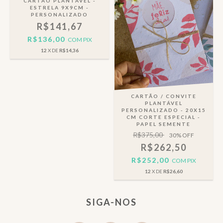
CARTÃO PLANTÁVEL -
ESTRELA 9X9CM -
PERSONALIZADO
R$141,67
R$136,00
COM
PIX
12
X DE
R$14,36
CARTÃO / CONVITE
PLANTÁVEL
PERSONALIZADO - 20X15
CM CORTE ESPECIAL -
PAPEL SEMENTE
R$375,00
30
% OFF
R$262,50
R$252,00
COM
PIX
12
X DE
R$26,60
SIGA-NOS