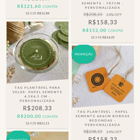
SEMENTE - 7X7CM -
R$121,60
COM
PIX
PERSONALIZADA
12
X DE
R$12,84
R$208,33
24
% OFF
R$158,33
R$152,00
COM
PIX
12
X DE
R$16,05
PROMOÇÃO
TAG PLANTÁVEL PARA
VELAS- PAPEL SEMENTE
6,5X6,5 CM -
PERSONALIZADA
R$208,33
TAG PLANTÁVEL - PAPEL
R$200,00
COM
PIX
SEMENTE 6X6CM BORDAS
REDONDAS -
12
X DE
R$21,11
PERSONALIZADA
R$208,33
24
% OFF
R$158,33